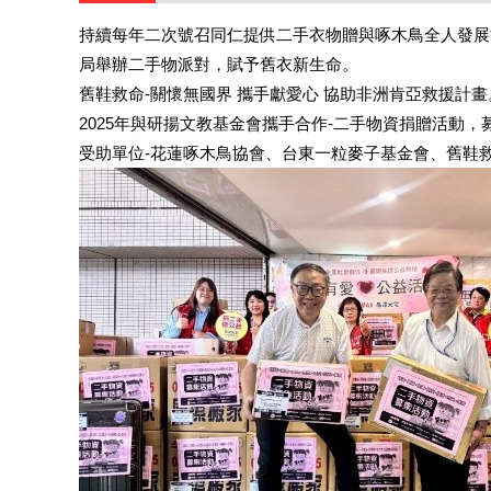
持續每年二次號召同仁提供二手衣物贈與啄木鳥全人發展
局舉辦二手物派對，賦予舊衣新生命。
舊鞋救命-關懷無國界 攜手獻愛心 協助非洲肯亞救援計畫
2025年與研揚文教基金會攜手合作-二手物資捐贈活動
受助單位-花蓮啄木鳥協會、台東一粒麥子基金會、舊鞋