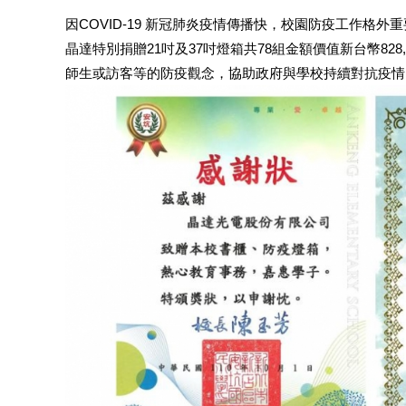
因COVID-19 新冠肺炎疫情傳播快，校園防疫工作
晶達特別捐贈21吋及37吋燈箱共78組金額價值新台幣8
師生或訪客等的防疫觀念，協助政府與學校持續對抗疫情