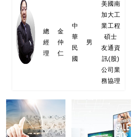
美國南
加大工
中
業工程
總
金
華
碩士
經
仲
男
民
友通資
理
仁
國
訊(股)
公司業
務協理