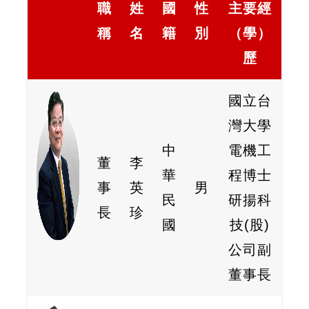
職
姓
國
性
主要經
稱
名
籍
別
（學）
歷
國立台
灣大學
中
電機工
董
李
華
程博士
事
英
男
民
研揚科
長
珍
國
技(股)
公司副
董事長